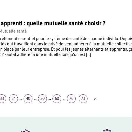
apprenti : quelle mutuelle santé choisir ?
Mutuelle santé
n élément essentiel pour le système de santé de chaque individu. Depui
ariés qui travaillent dans le privé doivent adhérer à la mutuelle collectiv
n place par leur entreprise. Et pour les jeunes alternants et apprentis, ç
? Faut-il adhérer à une mutuelle lorsqu’on est […]
...
...
...
...
33
34
40
50
60
70
71
>