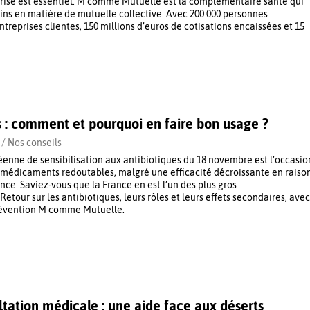
rise est essentiel. M comme Mutuelle est la complémentaire santé qui
ins en matière de mutuelle collective. Avec 200 000 personnes
ntreprises clientes, 150 millions d’euros de cotisations encaissées et 15
s : comment et pourquoi en faire bon usage ?
 /
Nos conseils
enne de sensibilisation aux antibiotiques du 18 novembre est l’occasio
s médicaments redoutables, malgré une efficacité décroissante en raiso
ance. Saviez-vous que la France en est l’un des plus gros
tour sur les antibiotiques, leurs rôles et leurs effets secondaires, avec
prévention M comme Mutuelle.
ltation médicale : une aide face aux déserts