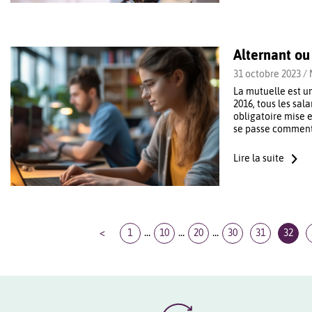
Alternant ou 
31 octobre 2023 /
La mutuelle est u
2016, tous les sal
obligatoire mise e
se passe comment 
Lire la suite
...
...
...
<
1
10
20
30
31
32