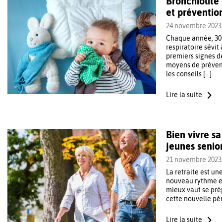
Bronchiolite
et préventio
24 novembre 2023
Chaque année, 30 
respiratoire sévit
premiers signes de
moyens de prévent
les conseils […]
Lire la suite
Bien vivre sa
jeunes senio
21 novembre 2023
La retraite est un
nouveau rythme et 
mieux vaut se prépa
cette nouvelle pér
Lire la suite