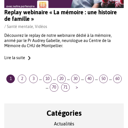
Replay webinaire « La mémoire : une histoire
de famille »
/
Santé mentale
,
Vidéos
Découvrez le replay de notre webinaire dédié à la mémoire,
animé par le Pr Audrey Gabelle, neurologue au Centre de la
Mémoire du CHU de Montpellier.
Lire la suite
...
...
...
...
...
...
1
2
3
10
20
30
40
50
60
...
70
71
>
Catégories
Actualités