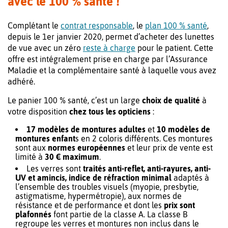
avec le 100 % santé !
Complétant le
contrat responsable
, le
plan 100 % santé
,
depuis le 1er janvier 2020, permet d’acheter des lunettes
de vue avec un zéro
reste à charge
pour le patient. Cette
offre est intégralement prise en charge par l’Assurance
Maladie et la complémentaire santé à laquelle vous avez
adhéré.
Le panier 100 % santé, c’est un large
choix de qualité
à
votre disposition
chez tous les opticiens
:
17 modèles de montures adultes
et
10 modèles de
montures enfant
s en 2 coloris différents. Ces montures
sont aux
normes européennes
et leur prix de vente est
limité à
30 € maximum
.
Les verres sont
traités anti-reflet, anti-rayures, anti-
UV et amincis, indice de réfraction minimal
adaptés à
l’ensemble des troubles visuels (myopie, presbytie,
astigmatisme, hypermétropie), aux normes de
résistance et de performance et dont les
prix sont
plafonnés
font partie de la classe A. La classe B
regroupe les verres et montures non inclus dans le