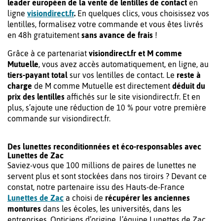
leader européen de la vente de lentilles de contact
en
ligne
visiondirect.fr
.
En quelques clics, vous choisissez vos
lentilles, formalisez votre commande et vous êtes livrés
en 48h gratuitement
sans avance de frais
!
Grâce à ce partenariat
visiondirect.fr et M comme
Mutuelle
, vous avez accès automatiquement, en ligne, au
tiers-payant total
sur vos lentilles de contact. Le
reste à
charge
de M comme Mutuelle est directement
déduit du
prix des lentilles
affichés sur le site visiondirect.fr. Et en
plus, s’ajoute une réduction de 10 % pour votre première
commande sur visiondirect.fr.
Des lunettes reconditionnées et éco-responsables avec
Lunettes de Zac
Saviez-vous que 100 millions de paires de lunettes ne
servent plus et sont stockées dans nos tiroirs ? Devant ce
constat, notre partenaire issu des Hauts-de-France
Lunettes de Zac
a choisi de
récupérer les anciennes
montures
dans les écoles, les universités, dans les
entreprises. Opticiens d’origine, l’équipe Lunettes de Zac