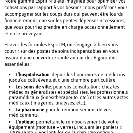
Notre gamme Esprit M a été imaginée pour optimiser vos
cotisations par rapport à vos besoins : nous préférons vous
accompagner sur les coups durs qui peuvent être lourds
financièrement, que sur les petites dépenses accessoires,
que vous pourriez prendre en charge occasionnellement
et en le prévoyant.
Et avec les formules Esprit M, on s’engage à bien vous
couvrir sur des postes de soins indispensables en vous
assurant une couverture santé autour des 6 garanties
essentielles :
L’hospitalisation
: depuis les honoraires de médecins
jusqu’au coût éventuel d’une chambre particulière
Les soins de ville
: pour vos consultations chez les
médecins généralistes et spécialistes, les professionnels
paramédicaux (kinésithérapeute, etc.) et les autres actes
médicaux (imageries, analyses, etc.).
La pharmacie
pour le remboursement de vos
médicaments.
L’optique
permettant le remboursement de votre
équipement (monture + verres), incluant les paniers «
100% santé », vos lentilles ou la chirurgie optique.