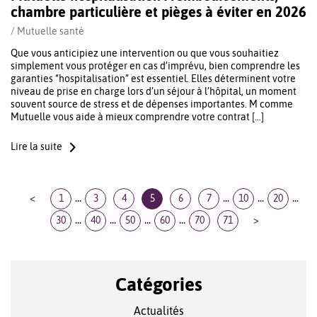
chambre particulière et pièges à éviter en 2026
/
Mutuelle santé
Que vous anticipiez une intervention ou que vous souhaitiez
simplement vous protéger en cas d’imprévu, bien comprendre les
garanties “hospitalisation” est essentiel. Elles déterminent votre
niveau de prise en charge lors d’un séjour à l’hôpital, un moment
souvent source de stress et de dépenses importantes. M comme
Mutuelle vous aide à mieux comprendre votre contrat […]
Lire la suite
...
...
...
...
<
1
3
4
5
6
7
10
20
...
...
...
...
30
40
50
60
70
71
>
Catégories
Actualités