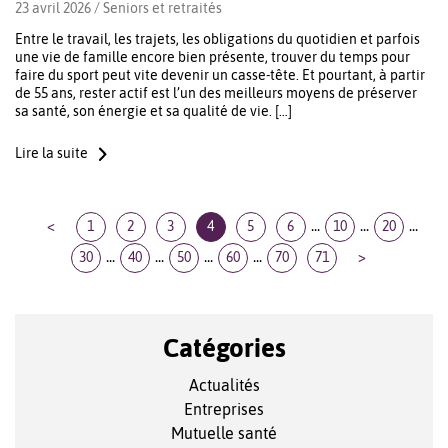
23 avril 2026 /
Seniors et retraités
Entre le travail, les trajets, les obligations du quotidien et parfois
une vie de famille encore bien présente, trouver du temps pour
faire du sport peut vite devenir un casse-tête. Et pourtant, à partir
de 55 ans, rester actif est l’un des meilleurs moyens de préserver
sa santé, son énergie et sa qualité de vie. […]
Lire la suite
...
...
...
<
1
2
3
4
5
6
10
20
...
...
...
...
30
40
50
60
70
71
>
Catégories
Actualités
Entreprises
Mutuelle santé