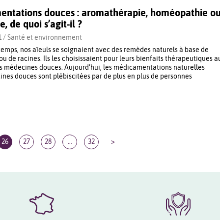
entations douces : aromathérapie, homéopathie o
, de quoi s’agit-il ?
1 /
Santé et environnement
ngtemps, nos aïeuls se soignaient avec des remèdes naturels à base de
 ou de racines. Ils les choisissaient pour leurs bienfaits thérapeutiques a
s médecines douces. Aujourd’hui, les médicamentations naturelles
es douces sont plébiscitées par de plus en plus de personnes
26
27
28
…
32
>