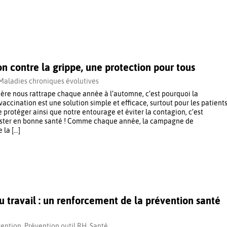
on contre la grippe, une protection pour tous
Maladies chroniques évolutives
ière nous rattrape chaque année à l’automne, c’est pourquoi la
vaccination est une solution simple et efficace, surtout pour les patient
 Se protéger ainsi que notre entourage et éviter la contagion, c’est
rester en bonne santé ! Comme chaque année, la campagne de
 la […]
u travail : un renforcement de la prévention santé
vention
,
Prévention outil RH
,
Santé