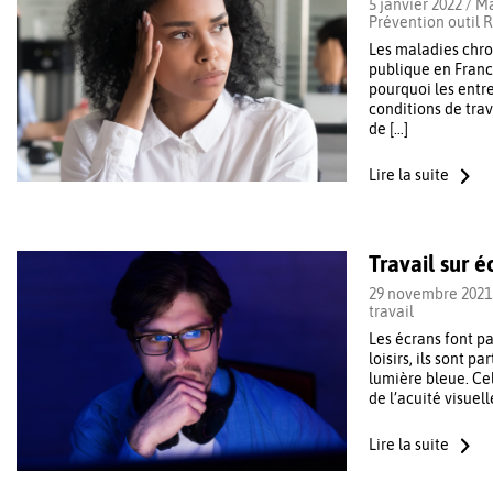
5 janvier 2022 /
Ma
Prévention outil 
Les maladies chro
publique en France
pourquoi les entre
conditions de tra
de […]
Lire la suite
Travail sur é
29 novembre 2021
travail
Les écrans font pa
loisirs, ils sont 
lumière bleue. Cel
de l’acuité visuel
Lire la suite