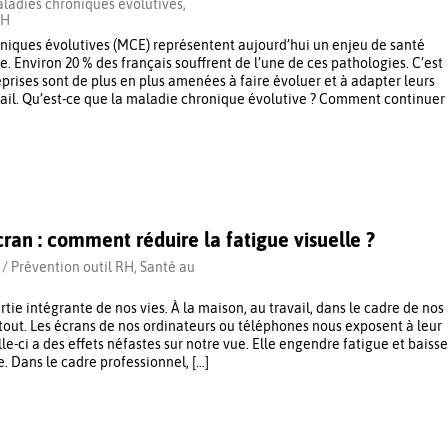
ladies chroniques évolutives
,
RH
niques évolutives (MCE) représentent aujourd’hui un enjeu de santé
. Environ 20 % des français souffrent de l’une de ces pathologies. C’est
prises sont de plus en plus amenées à faire évoluer et à adapter leurs
vail. Qu’est-ce que la maladie chronique évolutive ? Comment continuer
cran : comment réduire la fatigue visuelle ?
 /
Prévention outil RH
,
Santé au
rtie intégrante de nos vies. À la maison, au travail, dans le cadre de nos
partout. Les écrans de nos ordinateurs ou téléphones nous exposent à leur
le-ci a des effets néfastes sur notre vue. Elle engendre fatigue et baisse
le. Dans le cadre professionnel, […]