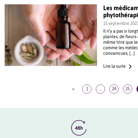
Les médicam
phytothérapie
15 septembre 202
Il n’y a pas si lo
plantes, de fleurs
même titre que le
comme les médecin
convaincues, […]
Lire la suite
<
1
…
24
25