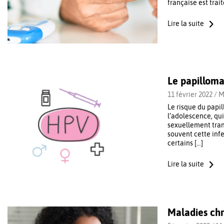
française est trai
Lire la suite
Le papillomav
11 février 2022 /
M
Le risque du papil
l’adolescence, qui
sexuellement trans
souvent cette inf
certains […]
Lire la suite
Maladies chr