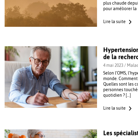
plus chaude depuis
pour améliorer la 
Lire la suite
Hypertension
de la recher
4 mai 2023 /
Malad
Selon l’OMS, l’hy
monde. Comment se
Quelles sont les c
personnes touchée
quotidien ? […]
Lire la suite
Les spécialis