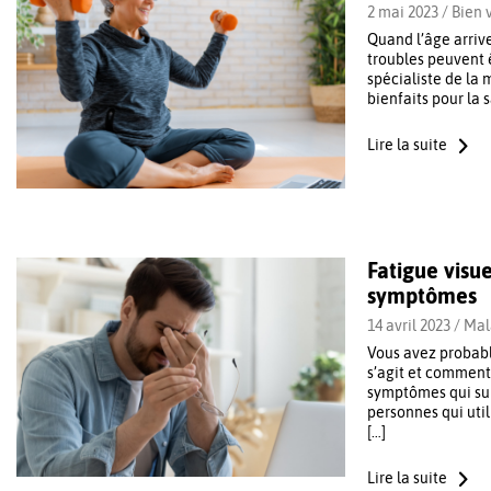
2 mai 2023 /
Bien v
Quand l’âge arriv
troubles peuvent 
spécialiste de la 
bienfaits pour la 
Lire la suite
Fatigue visu
symptômes
14 avril 2023 /
Mal
Vous avez probabl
s’agit et comment 
symptômes qui surv
personnes qui uti
[…]
Lire la suite