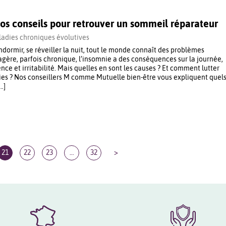
nos conseils pour retrouver un sommeil réparateur
adies chroniques évolutives
ndormir, se réveiller la nuit, tout le monde connaît des problèmes
agère, parfois chronique, l’insomnie a des conséquences sur la journée,
e et irritabilité. Mais quelles en sont les causes ? Et comment lutter
ies ? Nos conseillers M comme Mutuelle bien-être vous expliquent quel
…]
21
22
23
…
32
>