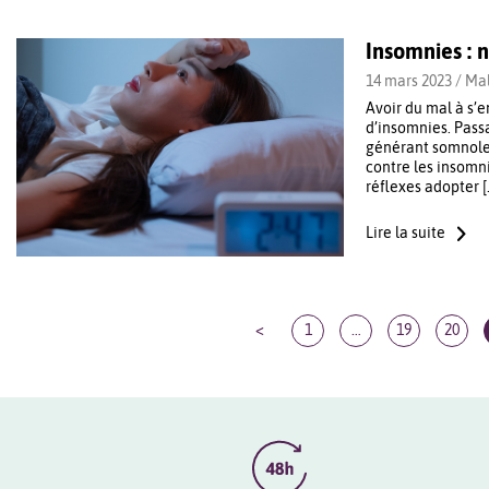
Insomnies : 
14 mars 2023 /
Mal
Avoir du mal à s’e
d’insomnies. Pass
générant somnolenc
contre les insomn
réflexes adopter [
Lire la suite
<
1
…
19
20