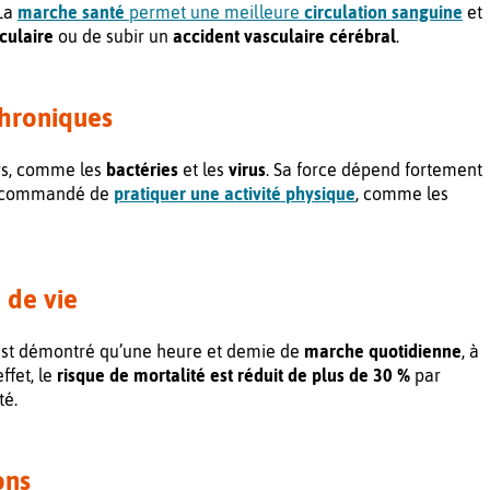
 La
marche santé
permet une meilleure
circulation sanguine
et
culaire
ou de subir un
accident vasculaire cérébral
.
chroniques
rs, comme les
bactéries
et les
virus
. Sa force dépend fortement
) recommandé de
pratiquer une activité physique
, comme les
 de vie
l est démontré qu’une heure et demie de
marche quotidienne
, à
effet, le
risque de mortalité est réduit de plus de 30 %
par
té.
ons