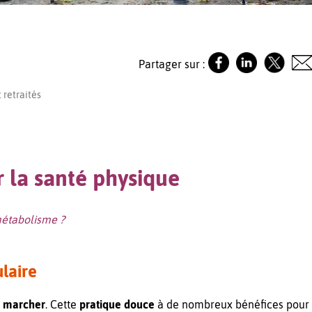
Partager sur :
 retraités
r la santé physique
 métabolisme ?
ulaire
r marcher
. Cette
pratique douce
à de nombreux bénéfices pour