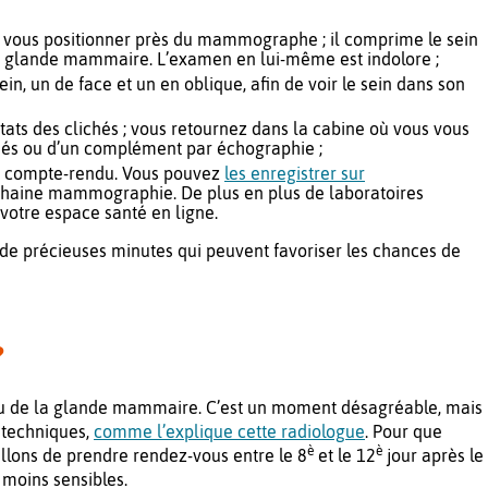
 à vous positionner près du mammographe ; il comprime le sein
la glande mammaire. L’examen en lui-même est indolore ;
n, un de face et un en oblique, afin de voir le sein dans son
ats des clichés ; vous retournez dans la cabine où vous vous
chés ou d’un complément par échographie ;
 un compte-rendu. Vous pouvez
les enregistrer sur
ochaine mammographie. De plus en plus de laboratoires
 votre espace santé en ligne.
 de précieuses minutes qui peuvent favoriser les chances de
?
çu de la glande mammaire. C’est un moment désagréable, mais
 techniques,
comme l’explique cette radiologue
. Pour que
è
è
illons de prendre rendez-vous entre le 8
et le 12
jour après le
 moins sensibles.