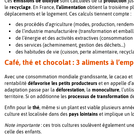
Ces
émissions de dioxyde
sont calculées de la
production
ju
le
recyclage
. En France,
l’alimentation
obtient la troisième 
déplacements et le logement. Ces calculs tiennent compte :
des procédés d’agriculture (modes, production, rendem
de l’industrie manufacturière (transformation et embal
de l’énergie et des activités extractives (consommation d
des services (acheminement, gestion des déchets…)
des habitudes de vie (cuisson, perte alimentaire, recyc
Café, thé et chocolat : 3 aliments à l’em
Avec une consommation mondiale grandissante, le cacao et l
rentabilité
défavorise les petits producteurs
et en appelle d’
adaptation passe par la
déforestation
, la
monoculture
,
l’util
territoire. Si on additionne les
processus de transformation
de
Enfin pour le
thé
, même si un plant est viable plusieurs anné
culture est localisée dans des
pays lointains
et implique un lo
Note importante
: ces trois cultures soulèvent également un
celle des enfants.