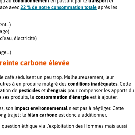
squ’au
conditionnement
en passant par le
transport
et
place avec
22 % de notre consommation totale
après les
ent…)
lage)
’eau, électricité)
lage…)
preinte carbone élevée
e café séduisent un peu trop. Malheureusement, leur
autres à en produire malgré des
conditions inadéquates
. Cette
isation de
pesticides
et
d’engrais
pour compenser les apports du
 ses produits, la
consommation d’énergie
est à ajouter.
es, son
impact environnemental
n’est pas à négliger. Cette
ng trajet
: le
bilan carbone
est donc à additionner.
e question éthique via l’exploitation des Hommes mais aussi