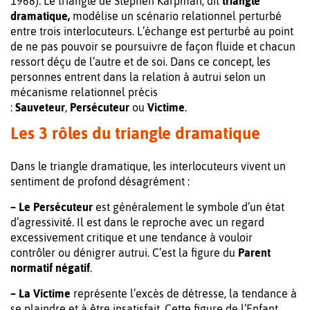
1968). Le triangle de Stephen Karpman, dit
triangle
dramatique,
modélise un scénario relationnel perturbé
entre trois interlocuteurs. L’échange est perturbé au point
de ne pas pouvoir se poursuivre de façon fluide et chacun
ressort déçu de l’autre et de soi. Dans ce concept, les
personnes entrent dans la relation à autrui selon un
mécanisme relationnel précis
:
Sauveteur
,
Persécuteur
ou
Victime
.
Les 3 rôles du triangle dramatique
Dans le triangle dramatique, les interlocuteurs vivent un
sentiment de profond désagrément :
– Le Persécuteur
est généralement le symbole d’un état
d’agressivité. Il est dans le reproche avec un regard
excessivement critique et une tendance à vouloir
contrôler ou dénigrer autrui. C’est la figure du
Parent
normatif négatif
.
– La Victime
représente l’excès de détresse, la tendance à
se plaindre et à être insatisfait. Cette figure de l’Enfant