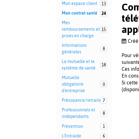
Mon espace client
13
Com
Mon contrat santé
24
tél
Mes
app
remboursements et
15
prises en charge
Créé
Informations
8
générales
Pour vér
La mutuelle et le
suivante
18
système de santé
Ces inf
En cons
Mutuelle
Si cette
obligatoire
0
(dispon
d'entreprise
Prévoyance/retraite
7
Professionnels et
8
indépendants
Prévention
1
L'Entraide
6