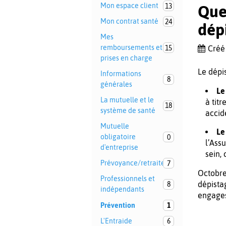
Mon espace client
13
Quel
Mon contrat santé
24
dép
Mes
remboursements et
15
Créé
prises en charge
Le dépi
Informations
8
générales
Le
La mutuelle et le
à tit
18
système de santé
accid
Mutuelle
Le
obligatoire
0
l’Ass
d'entreprise
sein,
Prévoyance/retraite
7
Octobre 
Professionnels et
dépista
8
indépendants
engages
Prévention
1
L'Entraide
6