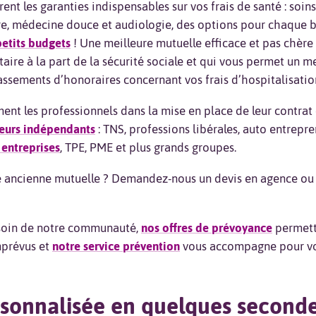
ent les garanties indispensables sur vos frais de santé : soins 
re, médecine douce et audiologie, des options pour chaque b
petits budgets
! Une meilleure mutuelle efficace et pas chère
ire à la part de la sécurité sociale et qui vous permet un me
ssements d’honoraires concernant vos frais d’hospitalisatio
t les professionnels dans la mise en place de leur contrat 
leurs indépendants
: TNS, professions libérales, auto entrepre
 entreprises
, TPE, PME et plus grands groupes.
re ancienne mutuelle ? Demandez-nous un devis en agence ou e
 soin de notre communauté,
nos offres de prévoyance
permett
mprévus et
notre service prévention
vous accompagne pour vot
rsonnalisée en quelques second