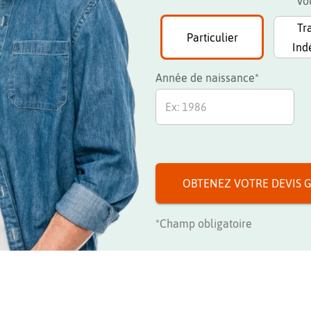
Vou
Tr
Particulier
Ind
Informations supplémentaires
Année de naissance*
OBTENEZ VOTRE DEVIS 
*Champ obligatoire