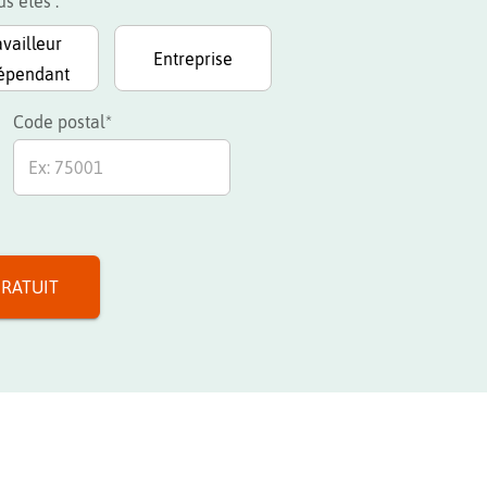
s êtes :
availleur
Entreprise
épendant
Code postal*
GRATUIT